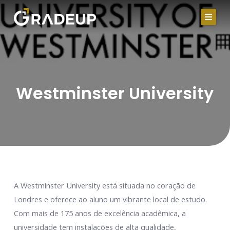
Ir
para
o
conteúdo
Westminster University
A Westminster University está situada no coração de
Londres e oferece ao aluno um vibrante local de estudo.
Com mais de 175 anos de excelência acadêmica, a
universidade tem instalações de alta qualidade,