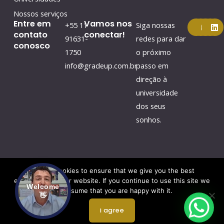
Nossos serviços
F
Y
I
L
Entre em
Vamos nos
+55 11
Siga nossas
a
o
n
i
contato
conectar!
c
u
s
n
91631-
redes para dar
conosco
e
t
t
k
1750
o próximo
b
u
a
e
o
b
g
d
info@gradeup.com.br
passo em
o
e
r
i
k
a
n
direção à
m
universidade
dos seus
sonhos.
We use cookies to ensure that we give you the best
experience on our website. If you continue to use this site we
Welcome
Direitos autorais © 2026 por Gradeup
will assume that you are happy with it.
👋
Redesign do site por webtec
i agree