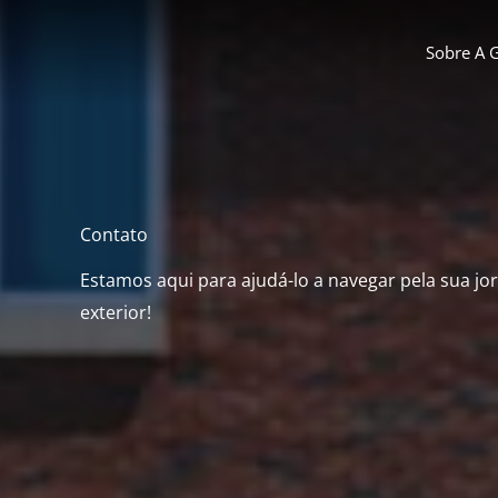
Ir
para
Sobre A 
o
conteúdo
Contato
Estamos aqui para ajudá-lo a navegar pela sua j
exterior!