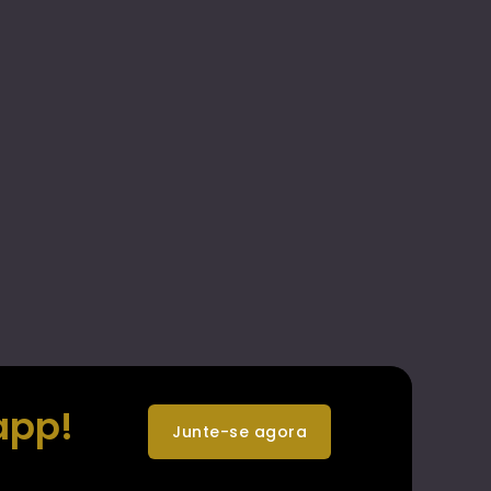
app!
junte-se agora