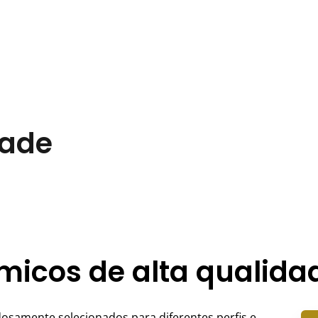
dade
icos de alta qualida
samente selecionados para diferentes perfis e