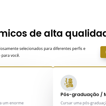
icos de alta qualida
samente selecionados para diferentes perfis e
 para você.
Pós-graduação / 
na um enorme
Cursar uma pós-graduaçã