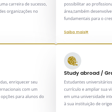
uma carreira de sucesso,
possibilitar ao profissio
des organizações no
área,também desenvolve h
fundamentais para o cre
saiba mais
Study abroad / G
das, enriquecer seu
Estudantes universitário
nternacionais com um
currículo e ampliar sua 
 opções para alunos do
em uma universidade inte
à sua instituição de orig