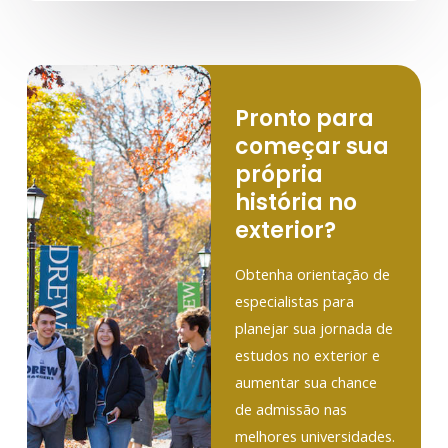
Pronto para
começar sua
própria
história no
exterior?
Obtenha orientação de
especialistas para
planejar sua jornada de
estudos no exterior e
aumentar sua chance
de admissão nas
melhores universidades.