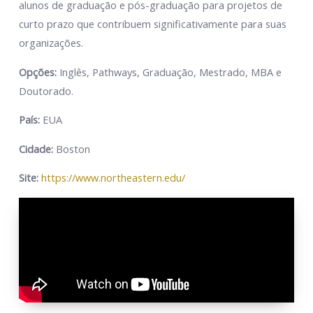
alunos de graduação e pós-graduação para projetos de
curto prazo que contribuem significativamente para suas
organizações.
Opções:
Inglês, Pathways, Graduação, Mestrado, MBA e
Doutorado.
País:
EUA
Cidade:
Boston
Site:
https://www.northeastern.edu/