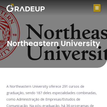
Ir
para
o
conteúdo
Northeastern University
A Northeastern University oferece 291 cursos de
graduação, sendo 187 deles especialidades combinadas,
como Administração de Empresas/Estudos de
Comunicação. Na pós-graduação, há 36 programas de