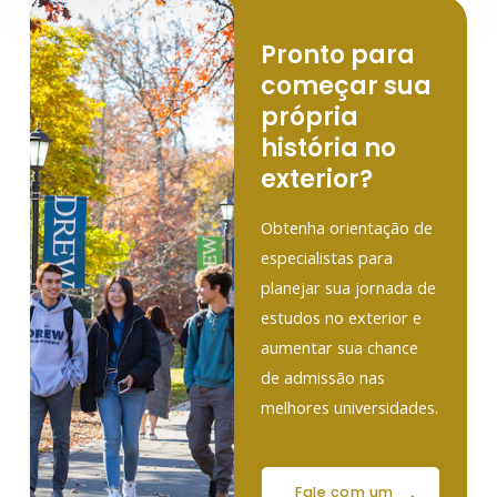
Pronto para
começar sua
própria
história no
exterior?
Obtenha orientação de
especialistas para
planejar sua jornada de
estudos no exterior e
aumentar sua chance
de admissão nas
melhores universidades.
fale com um