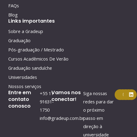
FAQs
Blog
Links importantes
Sobre a Gradeup
Graduação
Pós-graduação / Mestrado
Cursos Acadêmicos De Verão
Graduação sanduíche
Universidades
Nossos serviços
F
Y
I
L
Entre em
Vamos nos
+55 11
Siga nossas
a
o
n
i
contato
conectar!
c
u
s
n
91631-
redes para dar
conosco
e
t
t
k
1750
o próximo
b
u
a
e
o
b
g
d
info@gradeup.com.br
passo em
o
e
r
i
k
a
n
direção à
m
universidade