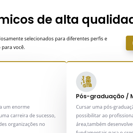
icos de alta qualida
samente selecionados para diferentes perfis e
 para você.
Pós-graduação / 
na um enorme
Cursar uma pós-graduaçã
uma carreira de sucesso,
possibilitar ao profissio
des organizações no
área,também desenvolve h
fundamentais para o cre