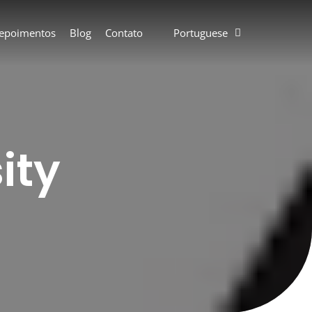
epoimentos
Blog
Contato
Portuguese
ity