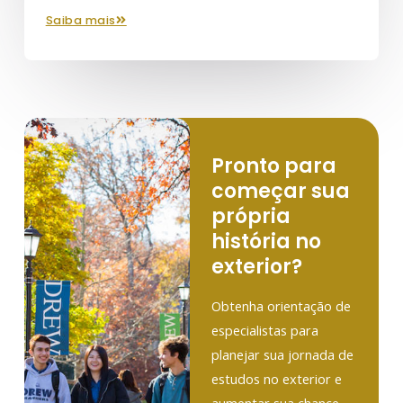
saiba mais
Pronto para
começar sua
própria
história no
exterior?
Obtenha orientação de
especialistas para
planejar sua jornada de
estudos no exterior e