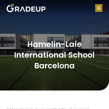
Ir
para
o
conteúdo
Hamelin-Laie
International School
Barcelona