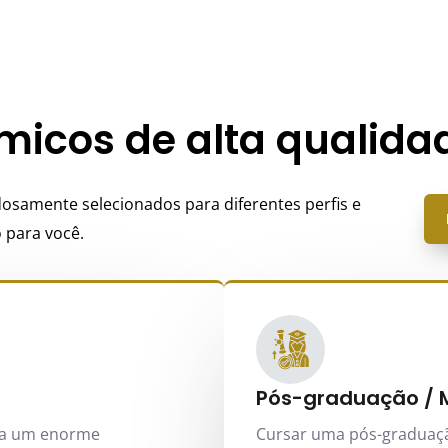
icos de alta qualida
samente selecionados para diferentes perfis e
 para você.
Pós-graduação / 
na um enorme
Cursar uma pós-graduaçã