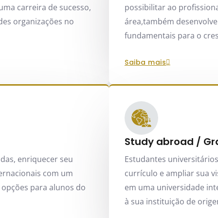
uma carreira de sucesso,
possibilitar ao profissio
des organizações no
área,também desenvolve h
fundamentais para o cre
saiba mais
Study abroad / G
das, enriquecer seu
Estudantes universitário
nternacionais com um
currículo e ampliar sua 
 opções para alunos do
em uma universidade inte
à sua instituição de orig