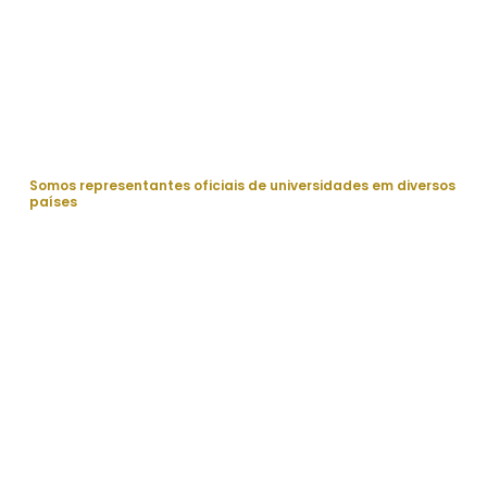
Somos representantes oficiais de universidades em diversos
países
Sua
universidade no
exterior começa
aqui.