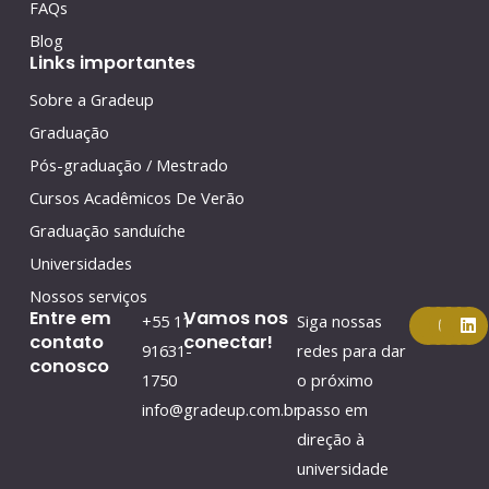
FAQs
Blog
Links importantes
Sobre a Gradeup
Graduação
Pós-graduação / Mestrado
Cursos Acadêmicos De Verão
Graduação sanduíche
Universidades
Nossos serviços
F
Y
I
L
Entre em
Vamos nos
+55 11
Siga nossas
a
o
n
i
contato
conectar!
c
u
s
n
91631-
redes para dar
conosco
e
t
t
k
1750
o próximo
b
u
a
e
o
b
g
d
info@gradeup.com.br
passo em
o
e
r
i
k
a
n
direção à
m
universidade