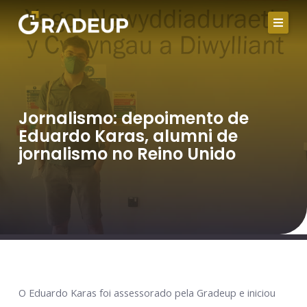
Ir
para
o
conteúdo
Jornalismo: depoimento de
Eduardo Karas, alumni de
jornalismo no Reino Unido
O Eduardo Karas foi assessorado pela Gradeup e iniciou