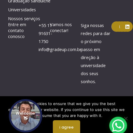
Graduação sanduíche
Universidades
Nossos serviços
F
Y
I
L
Entre em
Vamos nos
+55 11
Siga nossas
a
o
n
i
contato
conectar!
c
u
s
n
91631-
redes para dar
conosco
e
t
t
k
1750
o próximo
b
u
a
e
o
b
g
d
info@gradeup.com.br
passo em
o
e
r
i
k
a
n
direção à
m
universidade
dos seus
sonhos.
We use cookies to ensure that we give you the best
experience on our website. If you continue to use this site we
Welcome
will assume that you are happy with it.
👋
Direitos autorais © 2026 por Gradeup
i agree
Redesign do site por webtec