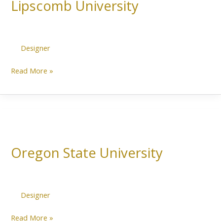
Lipscomb University
Designer
Read More »
Oregon
State
Oregon State University
University
Designer
Read More »