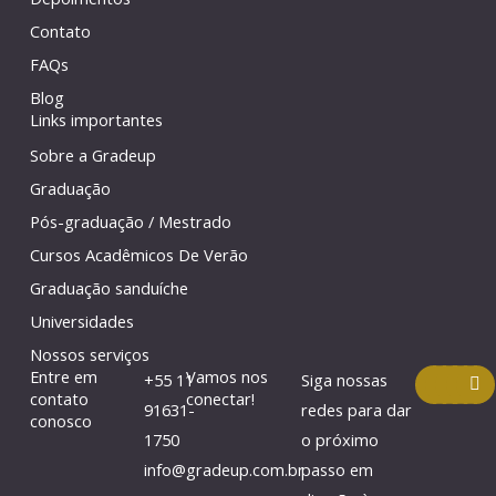
Contato
FAQs
Blog
Links importantes
Sobre a Gradeup
Graduação
Pós-graduação / Mestrado
Cursos Acadêmicos De Verão
Graduação sanduíche
Universidades
Nossos serviços
F
Y
I
L
Entre em
Vamos nos
+55 11
Siga nossas
a
o
n
i
contato
conectar!
c
u
s
n
91631-
redes para dar
conosco
e
t
t
k
1750
o próximo
b
u
a
e
o
b
g
d
info@gradeup.com.br
passo em
o
e
r
i