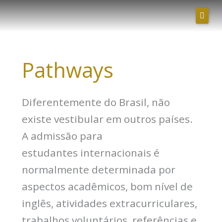
Ir
para
o
conteúdo
Pathways
Diferentemente do Brasil, não
existe vestibular em outros países.
A admissão para
estudantes internacionais é
normalmente determinada por
aspectos acadêmicos, bom nível de
inglês, atividades extracurriculares,
trabalhos voluntários, referências e