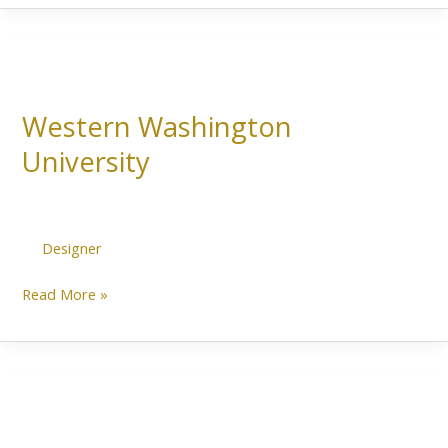
Western
Washington
Western Washington
University
University
Designer
Read More »
Lipscomb
University