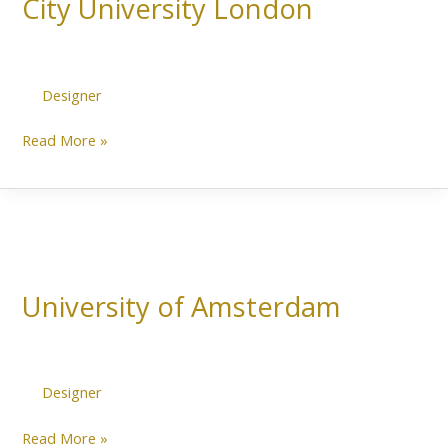
City University London
London
Designer
Read More »
University
of
University of Amsterdam
Amsterdam
Designer
Read More »