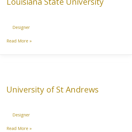
Louisiana State University
University
Designer
Read More »
University
of
University of St Andrews
St
Andrews
Designer
Read More »