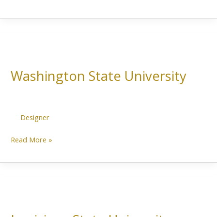
Washington
State
Washington State University
University
Designer
Read More »
Louisiana
State