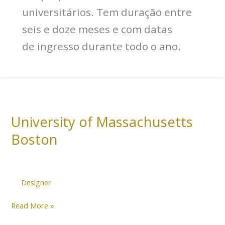
universitários. Tem duração entre
seis e doze meses e com datas
de ingresso durante todo o ano.
University
of
University of Massachusetts
Massachusetts
Boston
Boston
Designer
Read More »